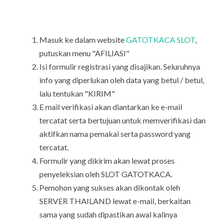
Masuk ke dalam website
GATOTKACA SLOT
,
putuskan menu "AFILIASI"
Isi formulir registrasi yang disajikan. Seluruhnya
info yang diperlukan oleh data yang betul / betul,
lalu tentukan "KIRIM"
E mail verifikasi akan diantarkan ke e-mail
tercatat serta bertujuan untuk memverifikasi dan
aktifkan nama pemakai serta password yang
tercatat.
Formulir yang dikirim akan lewat proses
penyeleksian oleh SLOT GATOTKACA.
Pemohon yang sukses akan dikontak oleh
SERVER THAILAND lewat e-mail, berkaitan
sama yang sudah dipastikan awal kalinya