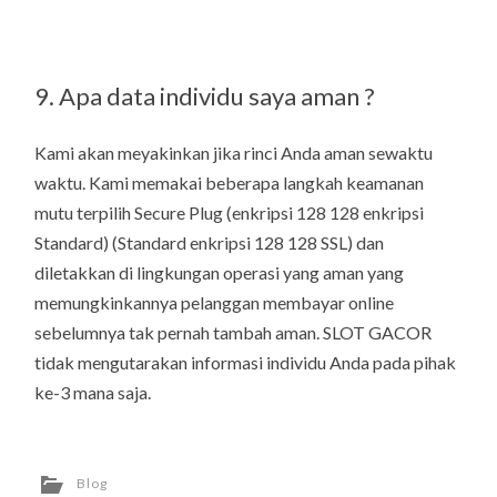
9. Apa data individu saya aman ?
Kami akan meyakinkan jika rinci Anda aman sewaktu
waktu. Kami memakai beberapa langkah keamanan
mutu terpilih Secure Plug (enkripsi 128 128 enkripsi
Standard) (Standard enkripsi 128 128 SSL) dan
diletakkan di lingkungan operasi yang aman yang
memungkinkannya pelanggan membayar online
sebelumnya tak pernah tambah aman. SLOT GACOR
tidak mengutarakan informasi individu Anda pada pihak
ke-3 mana saja.
Blog