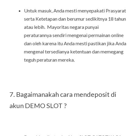
Untuk masuk, Anda mesti menyepakati Prasyarat
serta Ketetapan dan berumur sedikitnya 18 tahun
atau lebih. Mayoritas negara punyai
peraturannya sendiri mengenai permainan online
dan oleh karena itu Anda mesti pastikan jika Anda
mengenal tersedianya ketentuan dan memegang
teguh peraturan mereka.
7. Bagaimanakah cara mendeposit di
akun DEMO SLOT ?